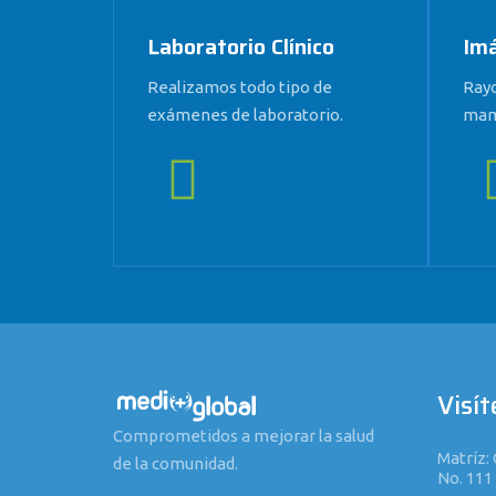
Laboratorio Clínico
Im
Realizamos todo tipo de
Rayo
exámenes de laboratorio.
mam
Visít
Comprometidos a mejorar la salud
Matríz: 
de la comunidad.
No. 111