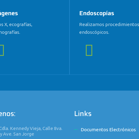
ágenes
Endoscopías
s X, ecografías,
Realizamos procedimiento
ografías.
endoscópicos.
enos:
Links
Cdla. Kennedy Vieja, Calle 8va.
Documentos Electrónicos
 y Ave. San Jorge