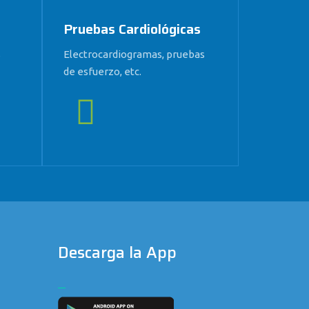
Pruebas Cardiológicas
s
Electrocardiogramas, pruebas
de esfuerzo, etc.
Descarga la App