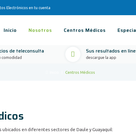
s Electrónicos en tu cuenta
Inicio
Nosotros
Centros Médicos
Especia
cios de teleconsulta
Sus resultados en lín
u comodidad
descargue la app
Inicio
|
Centros Médicos
dicos
 ubicados en diferentes sectores de Daule y Guayaquil: